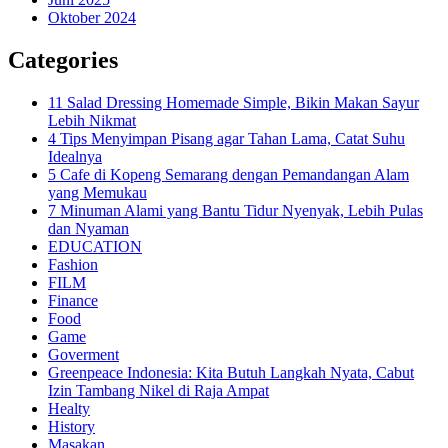
Oktober 2024
Categories
11 Salad Dressing Homemade Simple, Bikin Makan Sayur
Lebih Nikmat
4 Tips Menyimpan Pisang agar Tahan Lama, Catat Suhu
Idealnya
5 Cafe di Kopeng Semarang dengan Pemandangan Alam
yang Memukau
7 Minuman Alami yang Bantu Tidur Nyenyak, Lebih Pulas
dan Nyaman
EDUCATION
Fashion
FILM
Finance
Food
Game
Goverment
Greenpeace Indonesia: Kita Butuh Langkah Nyata, Cabut
Izin Tambang Nikel di Raja Ampat
Healty
History
Masakan