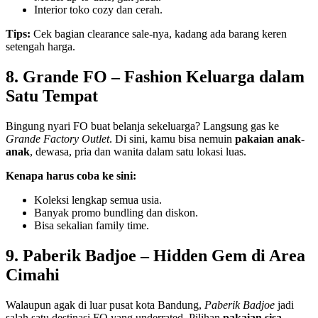
Interior toko cozy dan cerah.
Tips:
Cek bagian clearance sale-nya, kadang ada barang keren
setengah harga.
8. Grande FO – Fashion Keluarga dalam
Satu Tempat
Bingung nyari FO buat belanja sekeluarga? Langsung gas ke
Grande Factory Outlet
. Di sini, kamu bisa nemuin
pakaian anak-
anak
, dewasa, pria dan wanita dalam satu lokasi luas.
Kenapa harus coba ke sini:
Koleksi lengkap semua usia.
Banyak promo bundling dan diskon.
Bisa sekalian family time.
9. Paberik Badjoe – Hidden Gem di Area
Cimahi
Walaupun agak di luar pusat kota Bandung,
Paberik Badjoe
jadi
salah satu destinasi FO yang underrated. Pilihan
pakaian sisa