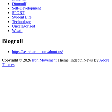
Otomotif
Self-Development
SPORT
Student Life
Technology
Uncategorized
Wisata
Blogroll
https://searcharoo.com/about-us/
Copyright © 2026
Iron Movement
Theme: Indepth News By
Adore
Themes
.