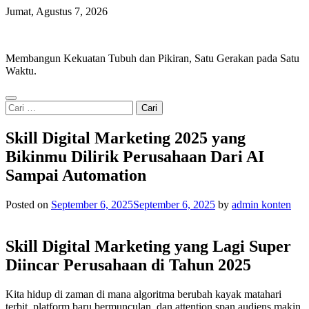
Skip
Jumat, Agustus 7, 2026
to
Iron Movement
content
Membangun Kekuatan Tubuh dan Pikiran, Satu Gerakan pada Satu
Waktu.
Cari
untuk:
Skill Digital Marketing 2025 yang
Bikinmu Dilirik Perusahaan Dari AI
Sampai Automation
Posted on
September 6, 2025
September 6, 2025
by
admin konten
Skill Digital Marketing yang Lagi Super
Diincar Perusahaan di Tahun 2025
Kita hidup di zaman di mana algoritma berubah kayak matahari
terbit, platform baru bermunculan, dan attention span audiens makin