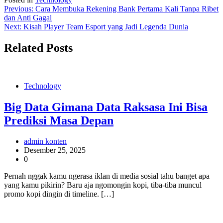
Navigasi
Previous:
Cara Membuka Rekening Bank Pertama Kali Tanpa Ribet
dan Anti Gagal
pos
Next:
Kisah Player Team Esport yang Jadi Legenda Dunia
Related Posts
Technology
Big Data Gimana Data Raksasa Ini Bisa
Prediksi Masa Depan
admin konten
Desember 25, 2025
0
Pernah nggak kamu ngerasa iklan di media sosial tahu banget apa
yang kamu pikirin? Baru aja ngomongin kopi, tiba-tiba muncul
promo kopi dingin di timeline. […]