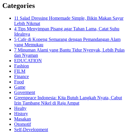
Categories
11 Salad Dressing Homemade Simple, Bikin Makan Sayur
Lebih Nikmat
4 Tips Menyimpan Pisang agar Tahan Lama, Catat Suhu
Idealnya
5 Cafe di Kopeng Semarang dengan Pemandangan Alam
yang Memukau
7 Minuman Alami yang Bantu Tidur Nyenyak, Lebih Pulas
dan Nyaman
EDUCATION
Fashion
FILM
Finance
Food
Game
Goverment
Greenpeace Indonesia: Kita Butuh Langkah Nyata, Cabut
Izin Tambang Nikel di Raja Ampat
Healty
History
Masakan
Otomotif
Self-Development