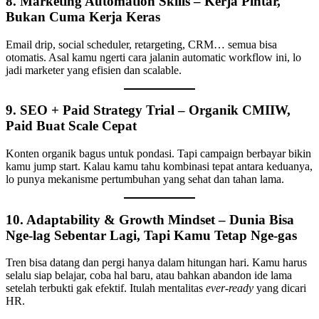
8.
Marketing Automation Skills – Kerja Pintar,
Bukan Cuma Kerja Keras
Email drip, social scheduler, retargeting, CRM… semua bisa
otomatis. Asal kamu ngerti cara jalanin automatic workflow ini, lo
jadi marketer yang efisien dan scalable.
9.
SEO + Paid Strategy Trial – Organik CMIIW,
Paid Buat Scale Cepat
Konten organik bagus untuk pondasi. Tapi campaign berbayar bikin
kamu jump start. Kalau kamu tahu kombinasi tepat antara keduanya,
lo punya mekanisme pertumbuhan yang sehat dan tahan lama.
10.
Adaptability & Growth Mindset – Dunia Bisa
Nge-lag Sebentar Lagi, Tapi Kamu Tetap Nge-gas
Tren bisa datang dan pergi hanya dalam hitungan hari. Kamu harus
selalu siap belajar, coba hal baru, atau bahkan abandon ide lama
setelah terbukti gak efektif. Itulah mentalitas
ever-ready
yang dicari
HR.