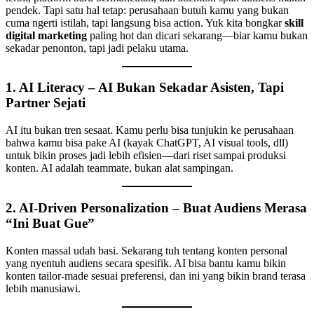
pendek. Tapi satu hal tetap: perusahaan butuh kamu yang bukan
cuma ngerti istilah, tapi langsung bisa action. Yuk kita bongkar
skill
digital marketing
paling hot dan dicari sekarang—biar kamu bukan
sekadar penonton, tapi jadi pelaku utama.
1.
AI Literacy – AI Bukan Sekadar Asisten, Tapi
Partner Sejati
AI itu bukan tren sesaat. Kamu perlu bisa tunjukin ke perusahaan
bahwa kamu bisa pake AI (kayak ChatGPT, AI visual tools, dll)
untuk bikin proses jadi lebih efisien—dari riset sampai produksi
konten. AI adalah teammate, bukan alat sampingan.
2.
AI-Driven Personalization – Buat Audiens Merasa
“Ini Buat Gue”
Konten massal udah basi. Sekarang tuh tentang konten personal
yang nyentuh audiens secara spesifik. AI bisa bantu kamu bikin
konten tailor-made sesuai preferensi, dan ini yang bikin brand terasa
lebih manusiawi.