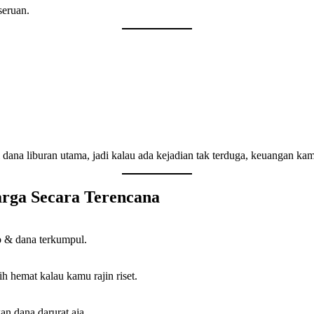
seruan.
i dana liburan utama, jadi kalau ada kejadian tak terduga, keuangan ka
rga Secara Terencana
o & dana terkumpul.
ih hemat kalau kamu rajin riset.
an dana darurat aja.