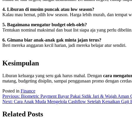
4. Liburan di musim puncak atau low season?
Kalau mau hemat, pilih low season. Harga lebih murah, dan tempat wi
5. Bagaimana mengatur budget oleh-oleh?
Tentukan nominal maksimal dan buat list siapa aja yang perlu dibelii
6. Gimana biar anak-anak gak minta jajan terus?
Beri mereka anggaran kecil harian, jadi mereka belajar atur sendiri.
Kesimpulan
Liburan keluarga yang seru gak harus mahal. Dengan
cara mengatur
matang, budgeting disiplin, sampai penggunaan promo dengan cerdas
Posted in
Finance
Navigasi
Previous:
Biometric Payment Bayar Pakai Sidik Jari & Wajah Aman 
Next:
Cara Anak Muda Mengelola Cashflow Setelah Kenaikan Gaji 
pos
Related Posts