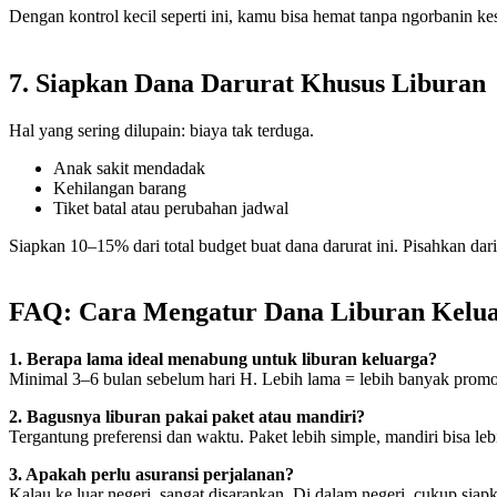
Dengan kontrol kecil seperti ini, kamu bisa hemat tanpa ngorbanin ke
7. Siapkan Dana Darurat Khusus Liburan
Hal yang sering dilupain: biaya tak terduga.
Anak sakit mendadak
Kehilangan barang
Tiket batal atau perubahan jadwal
Siapkan 10–15% dari total budget buat dana darurat ini. Pisahkan dar
FAQ: Cara Mengatur Dana Liburan Kelua
1. Berapa lama ideal menabung untuk liburan keluarga?
Minimal 3–6 bulan sebelum hari H. Lebih lama = lebih banyak prom
2. Bagusnya liburan pakai paket atau mandiri?
Tergantung preferensi dan waktu. Paket lebih simple, mandiri bisa leb
3. Apakah perlu asuransi perjalanan?
Kalau ke luar negeri, sangat disarankan. Di dalam negeri, cukup siapk