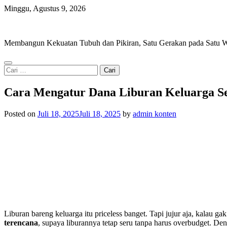
Skip
Minggu, Agustus 9, 2026
to
Iron Movement
content
Membangun Kekuatan Tubuh dan Pikiran, Satu Gerakan pada Satu W
Cari
untuk:
Cara Mengatur Dana Liburan Keluarga S
Posted on
Juli 18, 2025
Juli 18, 2025
by
admin konten
Liburan bareng keluarga itu priceless banget. Tapi jujur aja, kalau ga
terencana
, supaya liburannya tetap seru tanpa harus overbudget. Den