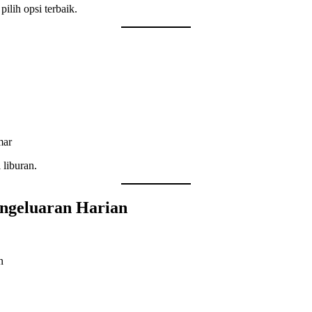
ilih opsi terbaik.
mar
 liburan.
engeluaran Harian
n