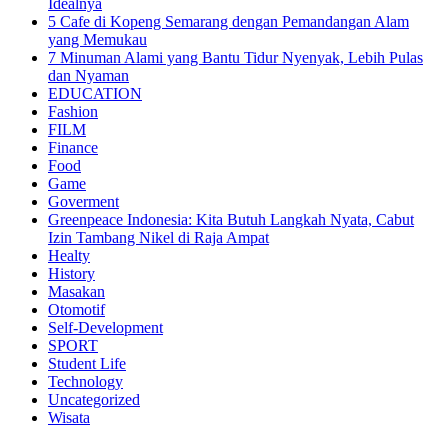
Idealnya
5 Cafe di Kopeng Semarang dengan Pemandangan Alam
yang Memukau
7 Minuman Alami yang Bantu Tidur Nyenyak, Lebih Pulas
dan Nyaman
EDUCATION
Fashion
FILM
Finance
Food
Game
Goverment
Greenpeace Indonesia: Kita Butuh Langkah Nyata, Cabut
Izin Tambang Nikel di Raja Ampat
Healty
History
Masakan
Otomotif
Self-Development
SPORT
Student Life
Technology
Uncategorized
Wisata