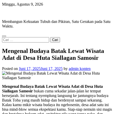
Skip
Minggu, Agustus 9, 2026
to
Iron Movement
content
Membangun Kekuatan Tubuh dan Pikiran, Satu Gerakan pada Satu
Waktu.
Cari
untuk:
Mengenal Budaya Batak Lewat Wisata
Adat di Desa Huta Siallagan Samosir
Posted on
Juni 17, 2025
Juni 17, 2025
by
admin konten
Mengenal Budaya Batak Lewat Wisata Adat di Desa Huta
Siallagan Samosir
bukan cuma sekadar jalan-jalan ke tempat
bersejarah. Ini tentang nyemplung langsung ke jantungnya budaya
Batak Toba yang masih hidup dan berdenyut sampai sekarang.
Kalau kamu mikir wisata budaya itu ngebosenin, desa adat satu ini
bisa mind-blow semua ekspektasi kamu. Siap-siap nemuin sisi magis
dan brutalnya hukum adat, arsitektur gila yang tanpa paku, dan