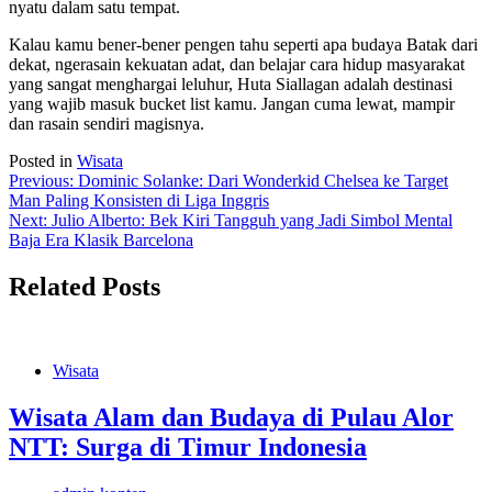
nyatu dalam satu tempat.
Kalau kamu bener-bener pengen tahu seperti apa budaya Batak dari
dekat, ngerasain kekuatan adat, dan belajar cara hidup masyarakat
yang sangat menghargai leluhur, Huta Siallagan adalah destinasi
yang wajib masuk bucket list kamu. Jangan cuma lewat, mampir
dan rasain sendiri magisnya.
Posted in
Wisata
Navigasi
Previous:
Dominic Solanke: Dari Wonderkid Chelsea ke Target
Man Paling Konsisten di Liga Inggris
pos
Next:
Julio Alberto: Bek Kiri Tangguh yang Jadi Simbol Mental
Baja Era Klasik Barcelona
Related Posts
Wisata
Wisata Alam dan Budaya di Pulau Alor
NTT: Surga di Timur Indonesia